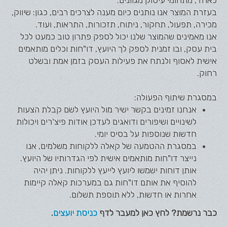
כאחד, מתחומי עיסוק מגוונים.
בעזרת המוצר אנו נותנים כיום מענה לצרכים רבים, כגון: שיווק,
מכירה, תפעול, תחקור, ניתוח, תזכורות, התראות, ועוד.
אנו מאמינים שהמוצר שלנו יכול לספק פתרון טוב כמעט לכל
בית עסק, ובו זמנית לספק לך היועץ, דו"חות וכלים מותאמים
אישית לאסוף ולנתח את פעילות העסק בזמן אמת ובשלט
רחוק.
במסגרת שיתוף הפעולה:
אנחנו זמינים בקשר ישיר מול היועץ לשם קבלת הצעות
לשינויים ושיפורים ודואגים לעדכן אודות פיצ'רים ויכולות
חדשות שנוספות על בסיס יומי.
במסגרת ההטמעה של קאלה ללקוחות משלמים, אנו
נייצר דו"חות מותאמים אישית לפי הגדרותיו של היועץ.
אותן דוחות ישמשו ליועץ לייעץ ללקוחות. ניתן יהיה
להוסיף את אותם דו"חות גם במערכות קאלה קיימות
אחרות או חדשות, ללא תוספת תשלום.
כבר נרשמת? לחץ כאן למעבר לדף
כניסת יועצים
.