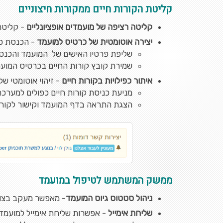
קליטת הקורות חיים ממקורות חיצוניים
קליטה רציפה של מועמדים אופציונליים
- קליטה ועדכון בזמן אמת 24/7 של כ
יצירה אוטומטית של כרטיס למועמד
- הכנסת כל
שליפת פרטיו האישים של המועמד והכנסתם ל
שמירת קובץ קורות החיים בכרטיס המועמ
איתור כפילויות בקורות חיים
- זיהוי אוטומטי של
מניעת כניסת קורות חיים כפולים למערכת
הצגת התראה בדף המועמד וקישור לקורות
ממשק המשתמש לטיפול במועמד
ניהול סטטוס גיוס המועמד
- מאפשר מעקב בצורה
שליחת אימייל
- אפשרות שליחת אימייל למועמד 