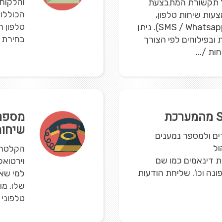
והלקוחו
ועדת כל תקשורת המתבצעת
הכוללות
עות שיחות טלפון,
טלפון ה
אימיילים והודעות טקסט (SMS / Whatsapp). ניתן
בחירת ת
ובפילוחים לפי הצורך
ות /...
​מספר
שיחות
עות SMS ליחידים ולמספר נמענים
ול
הקלטה, 
ות שדות דינאמים כמו שם
וירטואל
ונה וכו'. שליחת הודעות
למי שאי
שלו. מו
טלפוני 