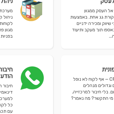
 לעסק
ניהול
פניות אל העסק ממגוון
קורת גג אחת. באמצעות
ניהול ק
יווק ומכירה ידניים
לקוחות
נאספו תוך מעקב ותיעוד
מגוון פ
..
בפניות 
ונית
הודעו
כשהטלפון מדבר עם ה-CRM — אף לקוח לא נופל
ם וגדולים מנהלים
חיבור 
. בלי חיבור למרכזייה,
דינאמיו
 מי התקשר? מה נאמר?
למערכת
כל לקוח
עם תכני