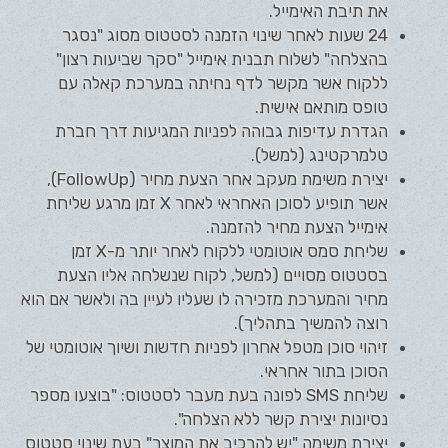
את תיבת האימייל.
24 שעות לאחר שינוי הזמנה לסטטוס מסוג "נסגר
בהצלחה" לשלוח תבנית אימייל "סקר שביעות רצון"
ללקוח אשר מקשר לדף נחיתה במערכת קאלה עם
טופס מותאם אישית.
הגדרת עדיפות גבוהה ל
פניות
המגיעות דרך חברת
טלמרקטינג (למשל).
יצירת משימת מעקב אחר הצעת מחיר (FollowUp),
אשר תופיע לסוכן האחראי לאחר X זמן מרגע שליחת
אימייל הצעת מחיר להזמנה.
שליחת סמס אוטומטי ללקוח לאחר יותר מ-X זמן
בסטטוס מסויים (למשל, לקוח שנשלחה אליו הצעת
מחיר והמערכת מזכירה לו שעליו לעיין בה ולאשר אם הוא
רוצה להמשיך בתהליך).
זיהוי סוכן מטפל אחרון ל
פניות
חדשות ושיוך אוטומטי של
הסוכן בתור אחראי.
שליחת SMS לפונה בעת מעבר לסטטוס: "בוצעו מספר
נסיונות יצירת קשר ללא הצלחה".
יצירת משימה "יש להרכיב את המוצר" בעת שינוי סטטוס