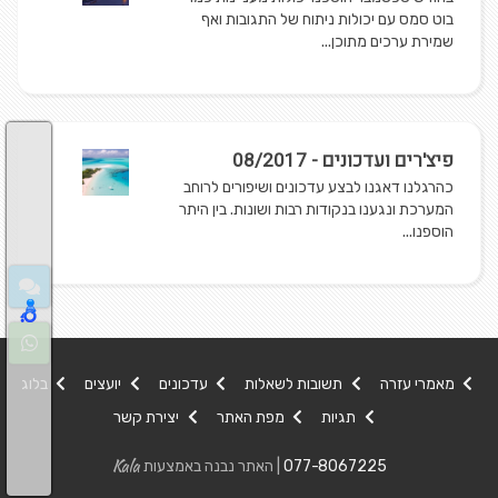
בוט סמס עם יכולות ניתוח של התגובות ואף
שמירת ערכים מתוכן...
פיצ'רים ועדכונים - 08/2017
כהרגלנו דאגנו לבצע עדכונים ושיפורים לרוחב
המערכת ונגענו בנקודות רבות ושונות. בין היתר
הוספנו...
מאמרי עזרה
תשובות לשאלות
עדכונים
יועצים
בלוג
תגיות
מפת האתר
יצירת קשר
Kala
077-8067225
| האתר נבנה באמצעות